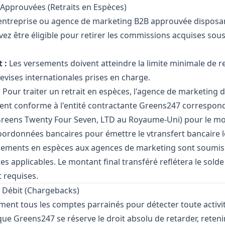
Approuvées (Retraits en Espèces)
'entreprise ou agence de marketing B2B approuvée disposan
ez être éligible pour retirer les commissions acquises so
 :
Les versements doivent atteindre la limite minimale de r
evises internationales prises en charge.
:
Pour traiter un retrait en espèces, l'agence de marketing 
ement conforme à l'entité contractante Greens247 correspo
Greens Twenty Four Seven, LTD au Royaume-Uni) pour le mon
coordonnées bancaires pour émettre le vtransfert bancaire l
sements en espèces aux agences de marketing sont soumis 
ires applicables. Le montant final transféré reflétera le sol
 requises.
e Débit (Chargebacks)
ement tous les comptes parrainés pour détecter toute activi
ue Greens247 se réserve le droit absolu de retarder, reteni