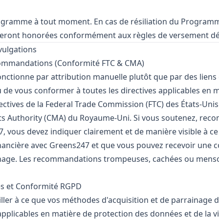
rogramme à tout moment. En cas de résiliation du Program
ront honorées conformément aux règles de versement défin
vulgations
commandations (Conformité FTC & CMA)
tionne par attribution manuelle plutôt que par des liens d
 de vous conformer à toutes les directives applicables en 
irectives de la Federal Trade Commission (FTC) des États-Uni
ts Authority (CMA) du Royaume-Uni. Si vous soutenez, re
, vous devez indiquer clairement et de manière visible à ce 
inancière avec Greens247 et que vous pouvez recevoir une 
nage. Les recommandations trompeuses, cachées ou menso
es et Conformité RGPD
iller à ce que vos méthodes d'acquisition et de parrainage d
 applicables en matière de protection des données et de la 