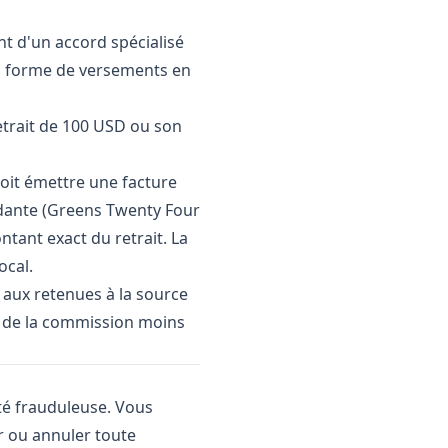
t d'un accord spécialisé
us forme de versements en
etrait de 100 USD ou son
doit émettre une facture
ndante (Greens Twenty Four
tant exact du retrait. La
ocal.
aux retenues à la source
de de la commission moins
té frauduleuse. Vous
r ou annuler toute