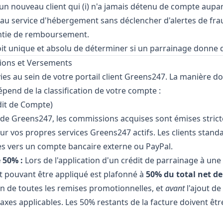
un nouveau client qui (i) n'a jamais détenu de compte aupar
u service d'hébergement sans déclencher d'alertes de fraud
ntie de remboursement.
it unique et absolu de déterminer si un parrainage donne 
sions et Versements
es au sein de votre portail client Greens247. La manière do
pend de la classification de votre compte :
dit de Compte)
s de Greens247, les commissions acquises sont émises stri
sur vos propres services Greens247 actifs. Les clients stand
s vers un compte bancaire externe ou PayPal.
 50% :
Lors de l'application d'un crédit de parrainage à une
 pouvant être appliqué est plafonné à
50% du total net de
n de toutes les remises promotionnelles, et
avant
l'ajout de
taxes applicables. Les 50% restants de la facture doivent êt