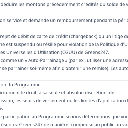
 déduire les montons précédemment crédités du solde de v
 son service et demande un remboursement pendant la péri
n rejet de débit de carte de crédit (chargeback) ou un litige 
né est suspendu ou résilié pour violation de la Politique d'U
es Universelles d'Utilisation (CGUU) de Greens247.
é comme un « Auto-Parrainage » (par ex., utiliser une adres
r se parrainer soi-même afin d'obtenir une remise). Les au
iation du Programme
itement le droit, à sa seule et absolue discrétion, de :
ssion, les seuils de versement ou les limites d'application 
s.
re participation au Programme si nous déterminons que vou
résentez Greens247 de manière trompeuse au public ou viol