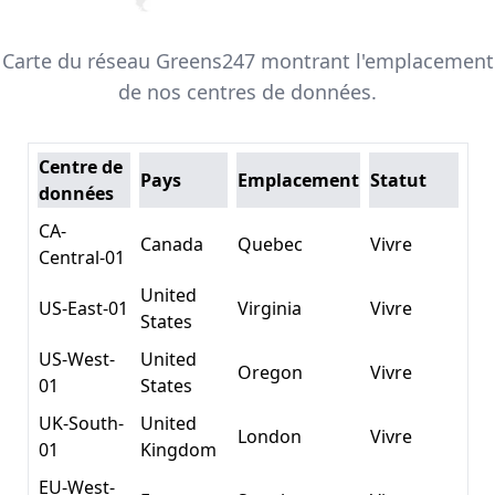
Carte du réseau Greens247 montrant l'emplacement
de nos centres de données.
Centre de
Pays
Emplacement
Statut
données
CA-
Canada
Quebec
Vivre
Central-01
United
US-East-01
Virginia
Vivre
States
US-West-
United
Oregon
Vivre
01
States
UK-South-
United
London
Vivre
01
Kingdom
EU-West-