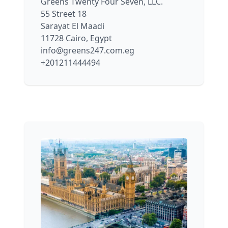
Greens247 Bureau du Caire
Greens Twenty Four Seven, LLC.
55 Street 18
Sarayat El Maadi
11728 Cairo, Egypt
info@greens247.com.eg
+201211444494