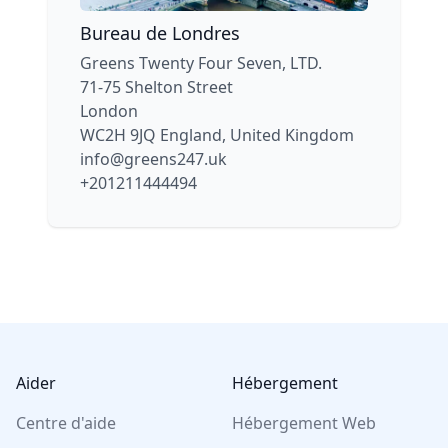
Bureau de Londres
Greens247 Bureau de Londres
Greens Twenty Four Seven, LTD.
71-75 Shelton Street
London
WC2H 9JQ England, United Kingdom
info@greens247.uk
+201211444494
Footer
Aider
Hébergement
Centre d'aide
Hébergement Web