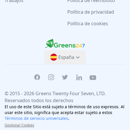
Trabajos
Politica de reembolso
Política de privacidad
Política de cookies
Greens247
Greens247
España
Facebook
Instagram
Twitter
Linkedin
Youtube
© 2015 -
2026
Greens Twenty Four Seven
, LTD.
Reservados todos los derechos
El uso de este Sitio está sujeto a términos de uso expresos. Al
usar este sitio, significa que acepta estar sujeto a estos
Términos de servicio universales
.
Gestionar Cookies