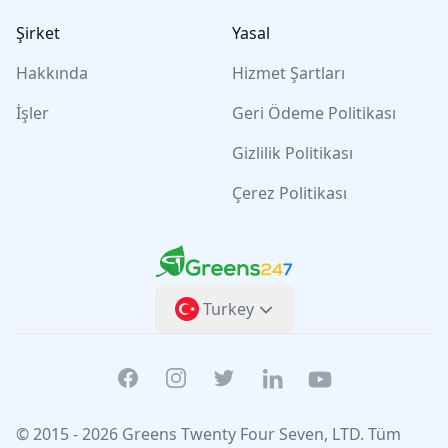
Şirket
Yasal
Hakkında
Hizmet Şartları
İşler
Geri Ödeme Politikası
Gizlilik Politikası
Çerez Politikası
Greens247
Greens247
Turkey
Facebook
Instagram
Twitter
Linkedin
Youtube
© 2015 -
2026
Greens Twenty Four Seven
, LTD. Tüm