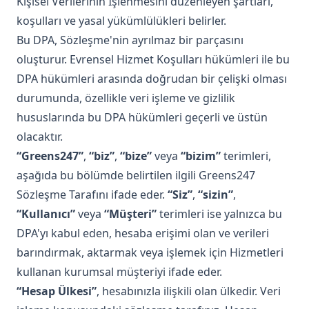
Kişisel Verilerinin İşlenmesini düzenleyen şartları,
koşulları ve yasal yükümlülükleri belirler.
Bu DPA, Sözleşme'nin ayrılmaz bir parçasını
oluşturur. Evrensel Hizmet Koşulları hükümleri ile bu
DPA hükümleri arasında doğrudan bir çelişki olması
durumunda, özellikle veri işleme ve gizlilik
hususlarında bu DPA hükümleri geçerli ve üstün
olacaktır.
“Greens247”
,
“biz”
,
“bize”
veya
“bizim”
terimleri,
aşağıda bu bölümde belirtilen ilgili Greens247
Sözleşme Tarafını ifade eder.
“Siz”
,
“sizin”
,
“Kullanıcı”
veya
“Müşteri”
terimleri ise yalnızca bu
DPA'yı kabul eden, hesaba erişimi olan ve verileri
barındırmak, aktarmak veya işlemek için Hizmetleri
kullanan kurumsal müşteriyi ifade eder.
“Hesap Ülkesi”
, hesabınızla ilişkili olan ülkedir. Veri