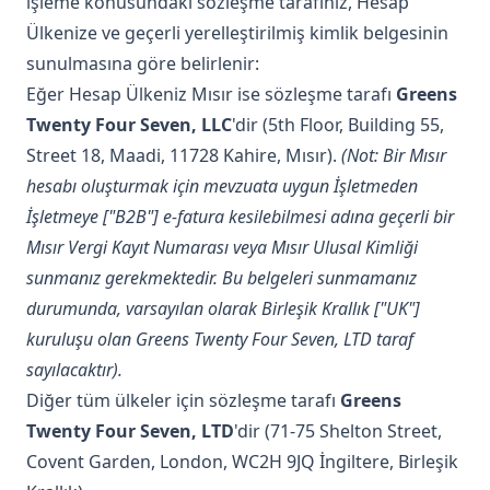
işleme konusundaki sözleşme tarafınız, Hesap
Ülkenize ve geçerli yerelleştirilmiş kimlik belgesinin
sunulmasına göre belirlenir:
Eğer Hesap Ülkeniz Mısır ise sözleşme tarafı
Greens
Twenty Four Seven, LLC
'dir (5th Floor, Building 55,
Street 18, Maadi, 11728 Kahire, Mısır).
(Not: Bir Mısır
hesabı oluşturmak için mevzuata uygun İşletmeden
İşletmeye ["B2B"] e-fatura kesilebilmesi adına geçerli bir
Mısır Vergi Kayıt Numarası veya Mısır Ulusal Kimliği
sunmanız gerekmektedir. Bu belgeleri sunmamanız
durumunda, varsayılan olarak Birleşik Krallık ["UK"]
kuruluşu olan Greens Twenty Four Seven, LTD taraf
sayılacaktır).
Diğer tüm ülkeler için sözleşme tarafı
Greens
Twenty Four Seven, LTD
'dir (71-75 Shelton Street,
Covent Garden, London, WC2H 9JQ İngiltere, Birleşik