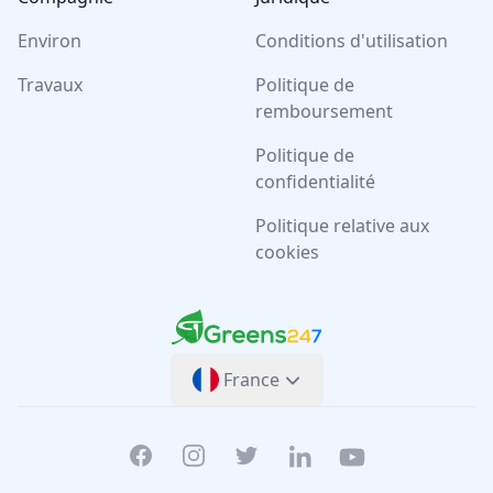
Environ
Conditions d'utilisation
Travaux
Politique de
remboursement
Politique de
confidentialité
Politique relative aux
cookies
Greens247
Greens247
France
Facebook
Instagram
Twitter
Linkedin
Youtube